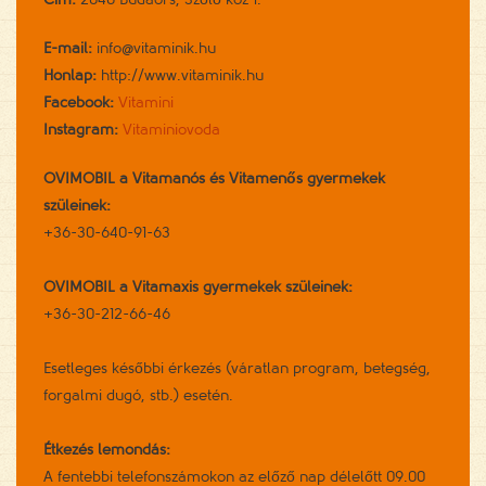
E-mail:
info@vitaminik.hu
Honlap:
http://www.vitaminik.hu
Facebook:
Vitamini
Instagram:
Vitaminiovoda
OVIMOBIL a Vitamanós és Vitamenős gyermekek
szüleinek:
+36-30-640-91-63
OVIMOBIL a Vitamaxis gyermekek szüleinek:
+36-30-212-66-46
Esetleges későbbi érkezés (váratlan program, betegség,
forgalmi dugó, stb.) esetén.
Étkezés lemondás:
A fentebbi telefonszámokon az előző nap délelőtt 09.00