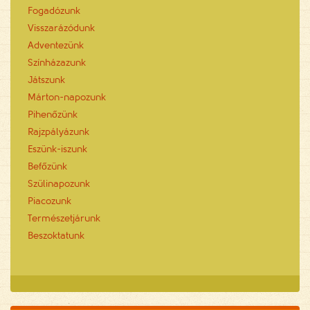
Fogadózunk
Visszarázódunk
Adventezünk
Színházazunk
Játszunk
Márton-napozunk
Pihenőzünk
Rajzpályázunk
Eszünk-iszunk
Befőzünk
Szülinapozunk
Piacozunk
Természetjárunk
Beszoktatunk