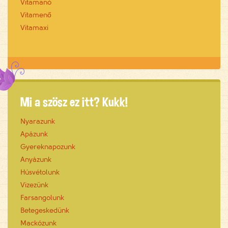
Vitamanó
Vitamenő
Vitamaxi
Mi a szösz ez itt? Kukk!
Nyarazunk
Apázunk
Gyereknapozunk
Anyázunk
Húsvétolunk
Vizezünk
Farsangolunk
Betegeskedünk
Mackózunk