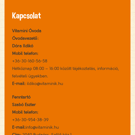
Kapcsolat
Vitamini Óvoda
Óvodavezető:
Dóra Ildikó
Mobil telefon:
+36-30-160-56-58
Hétköznap 08:00 – 16:00 között tájékoztatás, információ,
felvételi ügyekben.
E-mail:
ildiko@vitaminik.hu
Fenntartó
Szabó Eszter
Mobil telefon:
+36-30-954-38-39
E-mail:
info@vitaminik.hu
Cím:
2040 Budaörs, Szőlő köz 1.