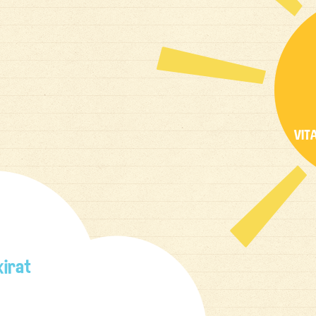
VIT
kirat