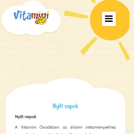
Toggle

navigat
Nyílt napok
Nyílt napok
A Vitamini Óvodában az állami intézményekhez