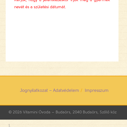
nevét és a születési dátumát.
Jognyilatkozat – Adatvédelem
Impresszum
© 2026
Vitamini Óvoda – Budaörs, 2040 Budaörs, Szőlő köz
1.