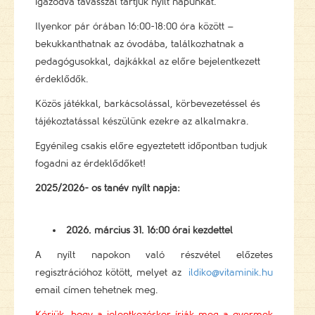
igazodva tavasszal tartjuk nyílt napunkat.
Ilyenkor pár órában 16:00-18:00 óra között –
bekukkanthatnak az óvodába, találkozhatnak a
pedagógusokkal, dajkákkal az előre bejelentkezett
érdeklődők.
Közös játékkal, barkácsolással, körbevezetéssel és
tájékoztatással készülünk ezekre az alkalmakra.
Egyénileg csakis előre egyeztetett időpontban tudjuk
fogadni az érdeklődőket!
2025/2026- os tanév nyílt napja:
2026. március 31. 16:00 órai kezdettel
A nyílt napokon való részvétel előzetes
regisztrációhoz kötött, melyet az
ildiko@vitaminik.hu
email címen tehetnek meg.
Kérjük, hogy a jelentkezéskor írják meg a gyermek