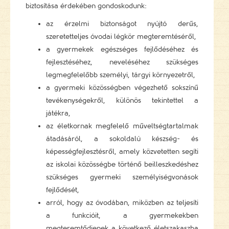
biztosítása érdekében gondoskodunk:
az érzelmi biztonságot nyújtó derűs,
szeretetteljes óvodai légkör megteremtéséről,
a gyermekek egészséges fejlődéséhez és
fejlesztéséhez, neveléséhez szükséges
legmegfelelőbb személyi, tárgyi környezetről,
a gyermeki közösségben végezhető sokszínű
tevékenységekről, különös tekintettel a
játékra,
az életkornak megfelelő műveltségtartalmak
átadásáról, a sokoldalú készség- és
képességfejlesztésről, amely közvetetten segíti
az iskolai közösségbe történő beilleszkedéshez
szükséges gyermeki személyiségvonások
fejlődését,
arról, hogy az óvodában, miközben az teljesíti
a funkcióit, a gyermekekben
megteremtődjenek a következő életszakaszba