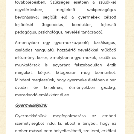
továbblépésben. Szükséges esetben a szülőkkel
egyetértésben, megfelelő szakpedagógus
bevonásával segítjük elő a gyermekek célzott
fejlődését (logopédus, konduktor, fejlesztő
pedagógus, pszichológus, nevelési tanácsadó).
Amennyiben egy gyermekközpontú, barátságos,
családias hangulatú, hozzáértő nevelőkkel működő
intézményt keres, amelyben a gyermekek, szülők és
munkatársak is egyaránt felszabadultan érzik
magukat, kérjük, látogasson meg bennünket.
Mindent megteszünk, hogy gyermeke életében e pár
óvodai év tartalmas, élményekben gazdag,
maradandó emlékként éljen.
Gyermekképünk
Gyermekképünk megfogalmazása az emberi
személyiségből indul ki, abból a tényből, hogy az
ember mással nem helyettesíthető, szellemi, erkölcsi