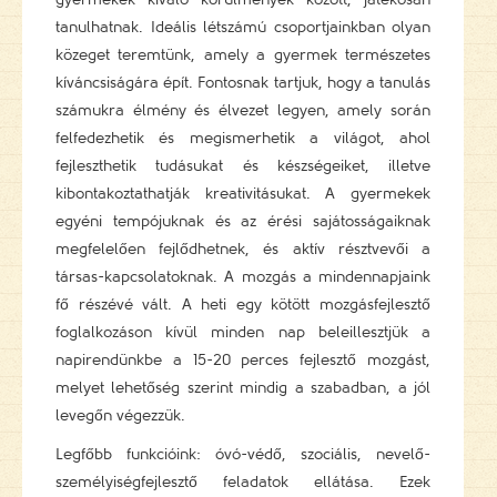
tanulhatnak. Ideális létszámú csoportjainkban olyan
közeget teremtünk, amely a gyermek természetes
kíváncsiságára épít. Fontosnak tartjuk, hogy a tanulás
számukra élmény és élvezet legyen, amely során
felfedezhetik és megismerhetik a világot, ahol
fejleszthetik tudásukat és készségeiket, illetve
kibontakoztathatják kreativitásukat. A gyermekek
egyéni tempójuknak és az érési sajátosságaiknak
megfelelően fejlődhetnek, és aktív résztvevői a
társas-kapcsolatoknak. A mozgás a mindennapjaink
fő részévé vált. A heti egy kötött mozgásfejlesztő
foglalkozáson kívül minden nap beleillesztjük a
napirendünkbe a 15-20 perces fejlesztő mozgást,
melyet lehetőség szerint mindig a szabadban, a jól
levegőn végezzük.
Legfőbb funkcióink: óvó-védő, szociális, nevelő-
személyiségfejlesztő feladatok ellátása. Ezek