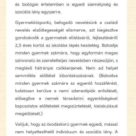
és biológiai értelemben is egyedi személyiség és
szociális lény egyszerre.
Gyermekközpontú, befogadó nevelésünk a családi
nevelés elsődlegességét elismerve, azt kiegészítve
gondoskodik a gyermekek ellátásáról, fejlesztéséről
2,5 éves kortól az iskolába lépés kezdetéig. Biztosítja
minden gyermek számára, hogy egyformán magas
színvonalú és szeretetteljes nevelésben részesüljön, s
meglévő hátrányai csökkenjenek. Nem ad helyet
semmiféle előítélet kibontakozásának. (Biztosítva
minden gyermek számára az egyenlő hozzáférést,
tudatosan kerülve a nemi sztereotípiák erősítését,
elősegítve a nemek társadalmi egyenlőségével
kapcsolatos előítéletek megszüntetését, kialakulásuk
megelőzését.)
Valljuk, hogy az óvodáskorú gyermek egyedi, mással
nem helyettesíthető individuum és szociális lény. A