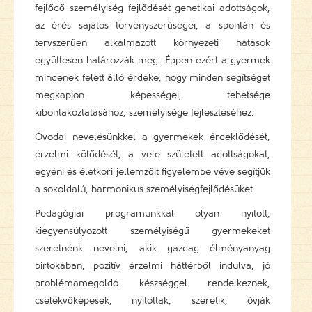
fejlődő személyiség fejlődését genetikai adottságok,
az érés sajátos törvényszerűségei, a spontán és
tervszerűen alkalmazott környezeti hatások
együttesen határozzák meg. Éppen ezért a gyermek
mindenek felett álló érdeke, hogy minden segítséget
megkapjon képességei, tehetsége
kibontakoztatásához, személyisége fejlesztéséhez.
Óvodai nevelésünkkel a gyermekek érdeklődését,
érzelmi kötődését, a vele született adottságokat,
egyéni és életkori jellemzőit figyelembe véve segítjük
a sokoldalú, harmonikus személyiségfejlődésüket.
Pedagógiai programunkkal olyan nyitott,
kiegyensúlyozott személyiségű gyermekeket
szeretnénk nevelni, akik gazdag élményanyag
birtokában, pozitív érzelmi háttérből indulva, jó
problémamegoldó készséggel rendelkeznek,
cselekvőképesek, nyitottak, szeretik, óvják