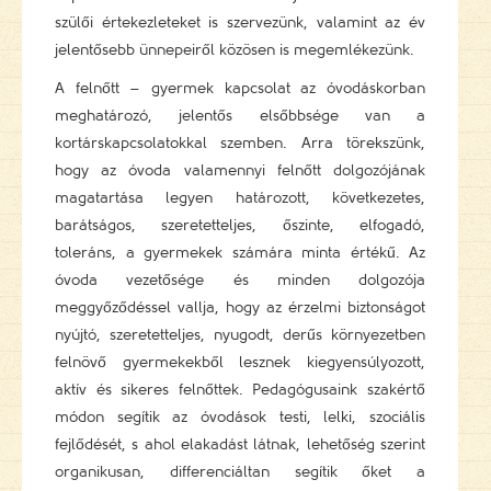
szülői értekezleteket is szervezünk, valamint az év
jelentősebb ünnepeiről közösen is megemlékezünk.
A felnőtt – gyermek kapcsolat az óvodáskorban
meghatározó, jelentős elsőbbsége van a
kortárskapcsolatokkal szemben. Arra törekszünk,
hogy az óvoda valamennyi felnőtt dolgozójának
magatartása legyen határozott, következetes,
barátságos, szeretetteljes, őszinte, elfogadó,
toleráns, a gyermekek számára minta értékű. Az
óvoda vezetősége és minden dolgozója
meggyőződéssel vallja, hogy az érzelmi biztonságot
nyújtó, szeretetteljes, nyugodt, derűs környezetben
felnövő gyermekekből lesznek kiegyensúlyozott,
aktív és sikeres felnőttek. Pedagógusaink szakértő
módon segítik az óvodások testi, lelki, szociális
fejlődését, s ahol elakadást látnak, lehetőség szerint
organikusan, differenciáltan segítik őket a