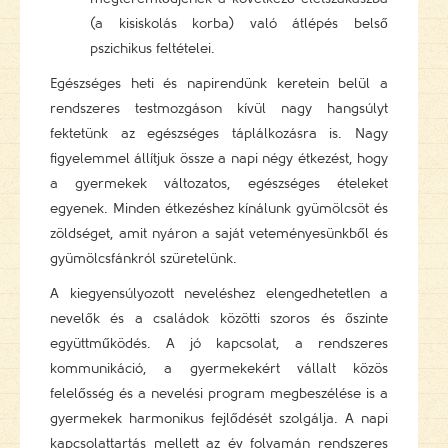
(a kisiskolás korba) való átlépés belső
pszichikus feltételei.
Egészséges heti és napirendünk keretein belül a
rendszeres testmozgáson kívül nagy hangsúlyt
fektetünk az egészséges táplálkozásra is. Nagy
figyelemmel állítjuk össze a napi négy étkezést, hogy
a gyermekek változatos, egészséges ételeket
egyenek. Minden étkezéshez kínálunk gyümölcsöt és
zöldséget, amit nyáron a saját veteményesünkből és
gyümölcsfánkról szüretelünk.
A kiegyensúlyozott neveléshez elengedhetetlen a
nevelők és a családok közötti szoros és őszinte
együttműködés. A jó kapcsolat, a rendszeres
kommunikáció, a gyermekekért vállalt közös
felelősség és a nevelési program megbeszélése is a
gyermekek harmonikus fejlődését szolgálja. A napi
kapcsolattartás mellett az év folyamán rendszeres