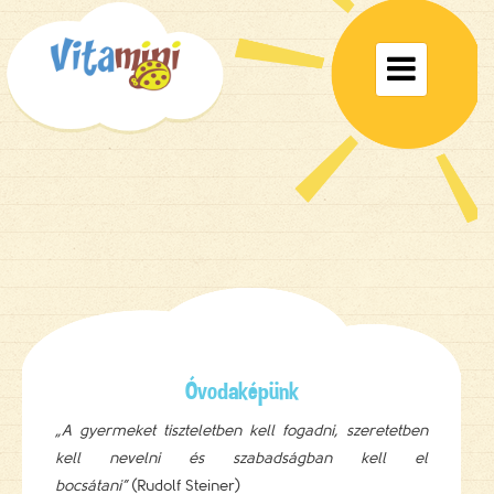
Toggle

navigat
Óvodaképünk
„A gyermeket tiszteletben kell fogadni, szeretetben
kell nevelni és szabadságban kell el
bocsátani”
(Rudolf Steiner)