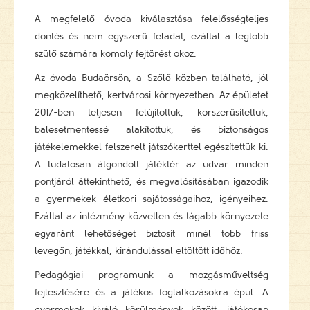
A megfelelő óvoda kiválasztása felelősségteljes
döntés és nem egyszerű feladat, ezáltal a legtöbb
szülő számára komoly fejtörést okoz.
Az óvoda Budaörsön, a Szőlő közben található, jól
megközelíthető, kertvárosi környezetben. Az épületet
2017-ben teljesen felújítottuk, korszerűsítettük,
balesetmentessé alakítottuk, és biztonságos
játékelemekkel felszerelt játszókerttel egészítettük ki.
A tudatosan átgondolt játéktér az udvar minden
pontjáról áttekinthető, és megvalósításában igazodik
a gyermekek életkori sajátosságaihoz, igényeihez.
Ezáltal az intézmény közvetlen és tágabb környezete
egyaránt lehetőséget biztosít minél több friss
levegőn, játékkal, kirándulással eltöltött időhöz.
Pedagógiai programunk a mozgásműveltség
fejlesztésére és a játékos foglalkozásokra épül. A
gyermekek kiváló körülmények között, játékosan