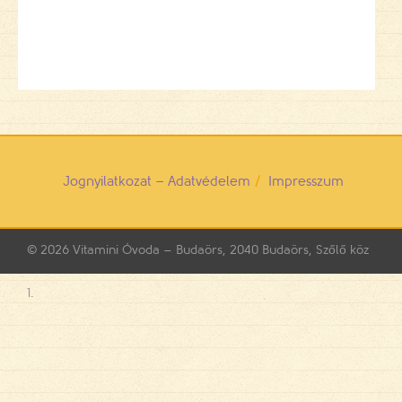
Jognyilatkozat – Adatvédelem
Impresszum
© 2026
Vitamini Óvoda – Budaörs, 2040 Budaörs, Szőlő köz
1.