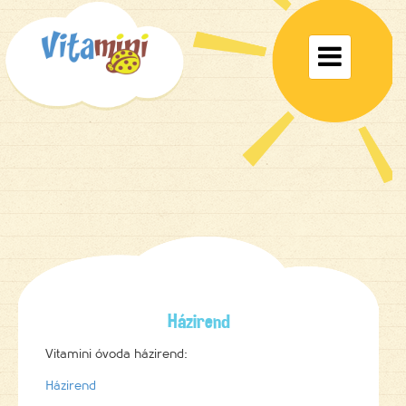
Toggle

navigat
Házirend
Vitamini óvoda házirend:
Házirend