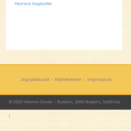
Házirend kiegészítés
Jognyilatkozat – Adatvédelem
Impresszum
© 2026
Vitamini Óvoda – Budaörs, 2040 Budaörs, Szőlő köz
1.