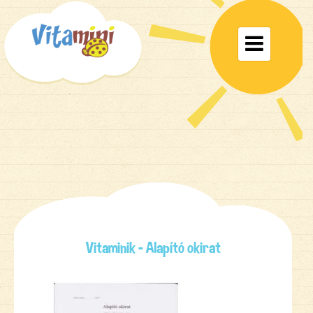
Toggle

navigat
Vitaminik – Alapító okirat