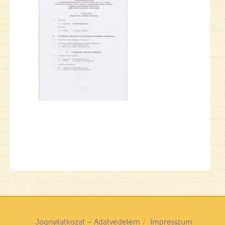
Jognyilatkozat – Adatvédelem
Impresszum