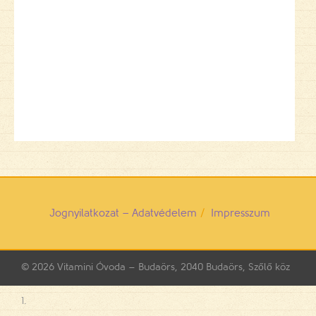
Jognyilatkozat – Adatvédelem
Impresszum
© 2026
Vitamini Óvoda – Budaörs, 2040 Budaörs, Szőlő köz
1.