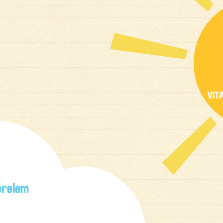
VIT
kérelem