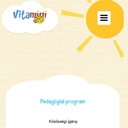
Toggle

navigat
Pedagógiai program
Közösségi igény