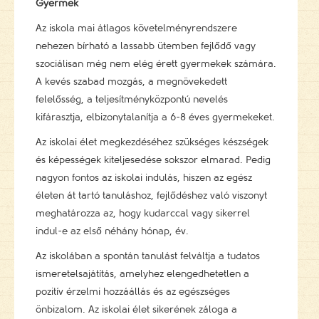
Gyermek
Az iskola mai átlagos követelményrendszere
nehezen bírható a lassabb ütemben fejlődő vagy
szociálisan még nem elég érett gyermekek számára.
A kevés szabad mozgás, a megnövekedett
felelősség, a teljesítményközpontú nevelés
kifárasztja, elbizonytalanítja a 6-8 éves gyermekeket.
Az iskolai élet megkezdéséhez szükséges készségek
és képességek kiteljesedése sokszor elmarad. Pedig
nagyon fontos az iskolai indulás, hiszen az egész
életen át tartó tanuláshoz, fejlődéshez való viszonyt
meghatározza az, hogy kudarccal vagy sikerrel
indul-e az első néhány hónap, év.
Az iskolában a spontán tanulást felváltja a tudatos
ismeretelsajátítás, amelyhez elengedhetetlen a
pozitív érzelmi hozzáállás és az egészséges
önbizalom. Az iskolai élet sikerének záloga a