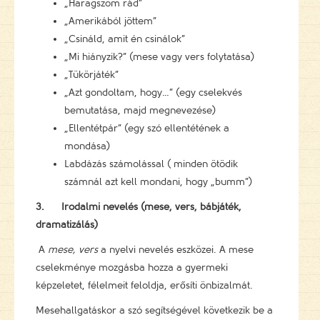
„Haragszom rád”
„Amerikából jöttem”
„Csináld, amit én csinálok”
„Mi hiányzik?” (mese vagy vers folytatása)
„Tükörjáték”
„Azt gondoltam, hogy…” (egy cselekvés
bemutatása, majd megnevezése)
„Ellentétpár” (egy szó ellentétének a
mondása)
Labdázás számolással ( minden ötödik
számnál azt kell mondani, hogy „bumm”)
3.
Irodalmi nevelés (mese, vers, bábjáték,
dramatizálás)
A
mese, vers
a nyelvi nevelés eszközei. A mese
cselekménye mozgásba hozza a gyermeki
képzeletet, félelmeit feloldja, erősíti önbizalmát.
Mesehallgatáskor a szó segítségével következik be a