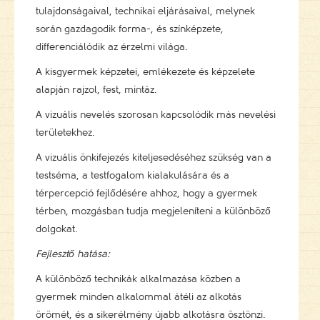
tulajdonságaival, technikai eljárásaival, melynek
során gazdagodik forma-, és színképzete,
differenciálódik az érzelmi világa.
A kisgyermek képzetei, emlékezete és képzelete
alapján rajzol, fest, mintáz.
A vizuális nevelés szorosan kapcsolódik más nevelési
területekhez.
A vizuális önkifejezés kiteljesedéséhez szükség van a
testséma, a testfogalom kialakulására és a
térpercepció fejlődésére ahhoz, hogy a gyermek
térben, mozgásban tudja megjeleníteni a különböző
dolgokat.
Fejlesztő hatása:
A különböző technikák alkalmazása közben a
gyermek minden alkalommal átéli az alkotás
örömét, és a sikerélmény újabb alkotásra ösztönzi.