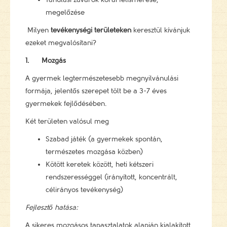
megelőzése
Milyen
tevékenységi területeken
keresztül kívánjuk
ezeket megvalósítani?
1.
Mozgás
A gyermek legtermészetesebb megnyilvánulási
formája, jelentős szerepet tölt be a 3-7 éves
gyermekek fejlődésében.
Két területen valósul meg
Szabad játék (a gyermekek spontán,
természetes mozgása közben)
Kötött keretek között, heti kétszeri
rendszerességgel (irányított, koncentrált,
célirányos tevékenység)
Fejlesztő hatása:
A sikeres mozgásos tapasztalatok alapján kialakított