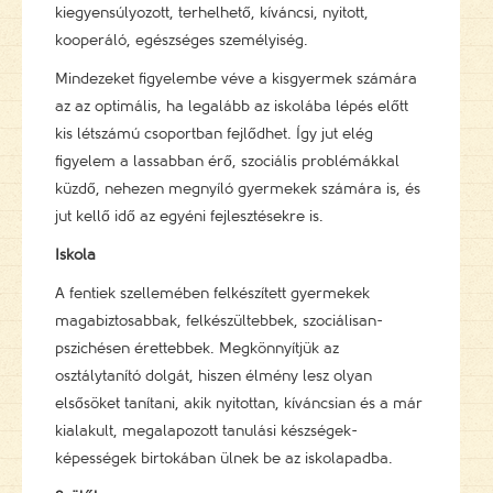
kiegyensúlyozott, terhelhető, kíváncsi, nyitott,
kooperáló, egészséges személyiség.
Mindezeket figyelembe véve a kisgyermek számára
az az optimális, ha legalább az iskolába lépés előtt
kis létszámú csoportban fejlődhet. Így jut elég
figyelem a lassabban érő, szociális problémákkal
küzdő, nehezen megnyíló gyermekek számára is, és
jut kellő idő az egyéni fejlesztésekre is.
Iskola
A fentiek szellemében felkészített gyermekek
magabiztosabbak, felkészültebbek, szociálisan-
pszichésen érettebbek. Megkönnyítjük az
osztálytanító dolgát, hiszen élmény lesz olyan
elsősöket tanítani, akik nyitottan, kíváncsian és a már
kialakult, megalapozott tanulási készségek-
képességek birtokában ülnek be az iskolapadba.