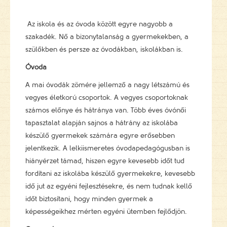
Az iskola és az óvoda között egyre nagyobb a
szakadék. Nő a bizonytalanság a gyermekekben, a
szülőkben és persze az óvodákban, iskolákban is.
Óvoda
A mai óvodák zömére jellemző a nagy létszámú és
vegyes életkorú csoportok. A vegyes csoportoknak
számos előnye és hátránya van. Több éves óvónői
tapasztalat alapján sajnos a hátrány az iskolába
készülő gyermekek számára egyre erősebben
jelentkezik. A lelkiismeretes óvodapedagógusban is
hiányérzet támad, hiszen egyre kevesebb időt tud
fordítani az iskolába készülő gyermekekre, kevesebb
idő jut az egyéni fejlesztésekre, és nem tudnak kellő
időt biztosítani, hogy minden gyermek a
képességeikhez mérten egyéni ütemben fejlődjön.