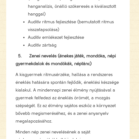
hanganalízis, önálló szókeresés a kiválasztott
hanggal)
Auditív ritmus fejlesztése (bemutatott ritmus
visszatapsolása)
Auditív emlékezet fejlesztése
Auditív zártság
5.
Zenei nevelés (énekes játék, mondóka, népi
gyermekdalok és mondókák, néptánc)
A kisgyermek ritmusérzéke, hallása a rendszeres
éneklés hatására spontán fejlődik, éneklési készsége
kialakul. A mindennapi zenei élmény nyújtásával a
gyermek felfedezi az éneklés örömét, a mozgás
szépségét. Ez az élmény sajátos eszköz a környezet
bővebb megismeréséhez, és a zenei anyanyelv
megalapozásához.
Minden nép zenei nevelésének a saját