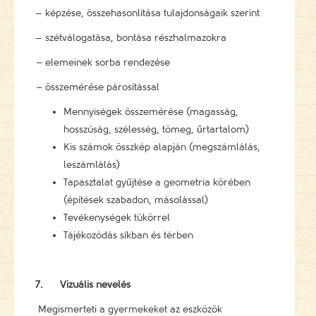
– képzése, összehasonlítása tulajdonságaik szerint
– szétválogatása, bontása részhalmazokra
–
elemeinek sorba rendezése
–
összemérése párosítással
Mennyiségek összemérése (magasság,
hosszúság, szélesség, tömeg, űrtartalom)
Kis számok összkép alapján (megszámlálás,
leszámlálás)
Tapasztalat gyűjtése a geometria körében
(építések szabadon, másolással)
Tevékenységek tükörrel
Tájékozódás síkban és térben
7.
Vizuális nevelés
Megismerteti a gyermekeket az eszközök