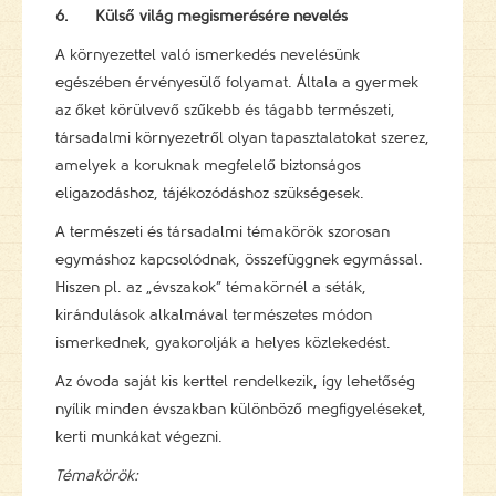
6.
Külső világ megismerésére nevelés
A környezettel való ismerkedés nevelésünk
egészében érvényesülő folyamat. Általa a gyermek
az őket körülvevő szűkebb és tágabb természeti,
társadalmi környezetről olyan tapasztalatokat szerez,
amelyek a koruknak megfelelő biztonságos
eligazodáshoz, tájékozódáshoz szükségesek.
A természeti és társadalmi témakörök szorosan
egymáshoz kapcsolódnak, összefüggnek egymással.
Hiszen pl. az „évszakok” témakörnél a séták,
kirándulások alkalmával természetes módon
ismerkednek, gyakorolják a helyes közlekedést.
Az óvoda saját kis kerttel rendelkezik, így lehetőség
nyílik minden évszakban különböző megfigyeléseket,
kerti munkákat végezni.
Témakörök: