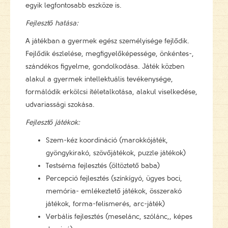
egyik legfontosabb eszköze is.
Fejlesztő hatása:
A játékban a gyermek egész személyisége fejlődik.
Fejlődik észlelése, megfigyelőképessége, önkéntes-,
szándékos figyelme, gondolkodása. Játék közben
alakul a gyermek intellektuális tevékenysége,
formálódik erkölcsi ítéletalkotása, alakul viselkedése,
udvariassági szokása.
Fejlesztő játékok:
Szem-kéz koordináció (marokkójáték,
gyöngykirakó, szövőjátékok, puzzle játékok)
Testséma fejlesztés (öltöztető baba)
Percepció fejlesztés (színkígyó, ügyes boci,
memória- emlékeztető játékok, összerakó
játékok, forma-felismerés, arc-játék)
Verbális fejlesztés (meselánc, szólánc,, képes