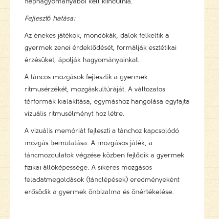
néphagyományából kell kiindulnia.
Fejlesztő hatása:
Az énekes játékok, mondókák, dalok felkeltik a
gyermek zenei érdeklődését, formálják esztétikai
érzésüket, ápolják hagyományainkat.
A táncos mozgások fejlesztik a gyermek
ritmusérzékét, mozgáskultúráját. A változatos
térformák kialakítása, egymáshoz hangolása egyfajta
vizuális ritmusélményt hoz létre.
A vizuális memóriát fejleszti a tánchoz kapcsolódó
mozgás bemutatása. A mozgásos játék, a
táncmozdulatok végzése közben fejlődik a gyermek
fizikai állóképessége. A sikeres mozgásos
feladatmegoldások (tánclépések) eredményeként
erősödik a gyermek önbizalma és önértékelése.