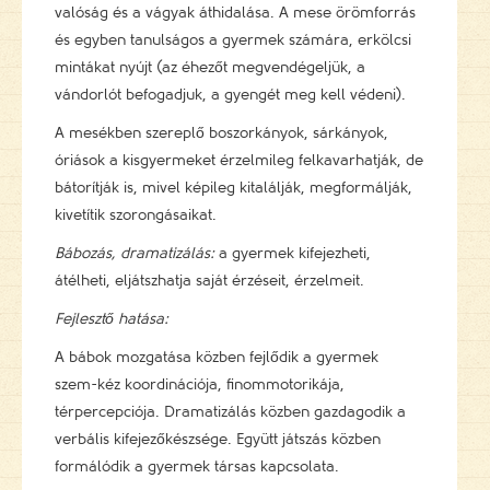
valóság és a vágyak áthidalása. A mese örömforrás
és egyben tanulságos a gyermek számára, erkölcsi
mintákat nyújt (az éhezőt megvendégeljük, a
vándorlót befogadjuk, a gyengét meg kell védeni).
A mesékben szereplő boszorkányok, sárkányok,
óriások a kisgyermeket érzelmileg felkavarhatják, de
bátorítják is, mivel képileg kitalálják, megformálják,
kivetítik szorongásaikat.
Bábozás, dramatizálás:
a gyermek kifejezheti,
átélheti, eljátszhatja saját érzéseit, érzelmeit.
Fejlesztő hatása:
A bábok mozgatása közben fejlődik a gyermek
szem-kéz koordinációja, finommotorikája,
térpercepciója. Dramatizálás közben gazdagodik a
verbális kifejezőkészsége. Együtt játszás közben
formálódik a gyermek társas kapcsolata.