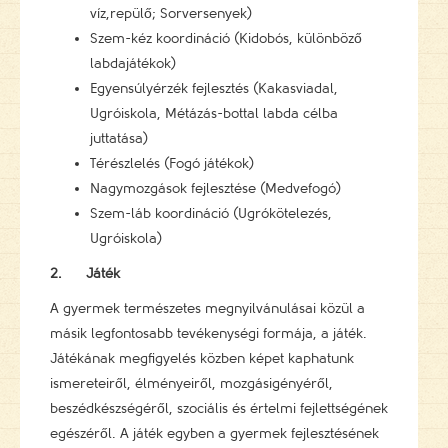
víz,repülő; Sorversenyek)
Szem-kéz koordináció (Kidobós, különböző
labdajátékok)
Egyensúlyérzék fejlesztés (Kakasviadal,
Ugróiskola, Métázás-bottal labda célba
juttatása)
Térészlelés (Fogó játékok)
Nagymozgások fejlesztése (Medvefogó)
Szem-láb koordináció (Ugrókötelezés,
Ugróiskola)
2.
Játék
A gyermek természetes megnyilvánulásai közül a
másik legfontosabb tevékenységi formája, a játék.
Játékának megfigyelés közben képet kaphatunk
ismereteiről, élményeiről, mozgásigényéről,
beszédkészségéről, szociális és értelmi fejlettségének
egészéről. A játék egyben a gyermek fejlesztésének