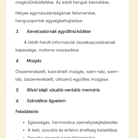
megkülönböztetése. Az adott hangok kiemelése,
Helyes egymásutániságának felismerése,
hangcsoportok egységbefoglalása.
3.
Keretcsatornák együttműködése
A látott-halott információk összekapcsolásának
képessége, motoros visszaadása
4.
Mozgás
Összerendezett, koordinált mozgás, szem-kéz, szem-
láb, összerendezett, célszerű együttes mozgása.
5.
Rövid idejű vizuális-verbális memória
6.
Szándékos figyelem
Feladataink:
Egészséges, harmonikus személyiségfejlesztés
A testi, szociális és értelmi érettség kialakítása
Tanulási zavarok korai felismerése,