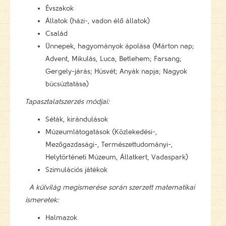
Évszakok
Állatok (házi-, vadon élő állatok)
Család
Ünnepek, hagyományok ápolása (Márton nap;
Advent, Mikulás, Luca, Betlehem; Farsang;
Gergely-járás; Húsvét; Anyák napja; Nagyok
búcsúztatása)
Tapasztalatszerzés módjai:
Séták, kirándulások
Múzeumlátogatások (Közlekedési-,
Mezőgazdasági-, Természettudományi-,
Helytörténeti Múzeum, Állatkert, Vadaspark)
Szimulációs játékok
A külvilág megismerése során szerzett matematikai
ismeretek:
Halmazok