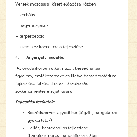
Versek mozgással kísért előadása közben
– verbális
– nagymozgások
– térpercepció
– szem-kéz koordináció fejlesztése
4.
Anyanyelvi nevelés
Az óvodáskorban alkalmazott beszédhallás
figyelem, emlékezetnevelés illetve beszédmotórium
fejlesztése felkészíthet az írás-olvasás
zökkenőmentes elsajátítására.
Fejlesztési területek:
Beszédszervek ügyesítése (légző-, hangutánzó
gyakorlatok)
Hallás, beszédhallás fejlesztése
(hangfelismerés, hangdifferenciálás,