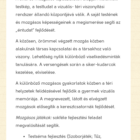
testkép, a testtudat a vizuális- téri viszonyítási
rendszer állandó központjává válik. A saját testének
és mozgásos képességeinek a megismerése segíti az
„éntudat” fejlődését.
A közösen, örömmel végzett mozgás közben
alakulnak társas kapcsolatai és a társakhoz való
viszony. Lehetőség nyílik különböző viselkedésminták
tanulására. A versengések során a siker-kudarcok
kezelése, elviselése.
A különböző mozgásos gyakorlatok közben a téri
helyzetek felidézésével fejlődik a gyermek vizuális
memóriája. A megnevezett, látott és elvégzett
mozgások elősegítik a keresztcsatornák fejlődését.
Mozgásos játékok:
sokféle fejlesztési feladat
megvalósítását segítik.
Testséma fejlesztés (Szoborjáték; Tűz,