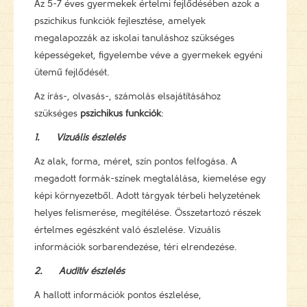
Az 5-7 éves gyermekek értelmi fejlődésében azok a
pszichikus funkciók fejlesztése, amelyek
megalapozzák az iskolai tanuláshoz szükséges
képességeket, figyelembe véve a gyermekek egyéni
ütemű fejlődését.
Az írás-, olvasás-, számolás elsajátításához
szükséges
pszichikus funkciók
:
1.
Vizuális észlelés
Az alak, forma, méret, szín pontos felfogása. A
megadott formák-színek megtalálása, kiemelése egy
képi környezetből. Adott tárgyak térbeli helyzetének
helyes felismerése, megítélése. Összetartozó részek
értelmes egészként való észlelése. Vizuális
információk sorbarendezése, téri elrendezése.
2.
Auditív észlelés
A hallott információk pontos észlelése,