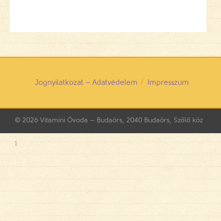
Jognyilatkozat – Adatvédelem
Impresszum
© 2026
Vitamini Óvoda – Budaörs, 2040 Budaörs, Szőlő köz
1.