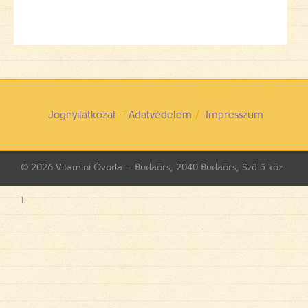
Jognyilatkozat – Adatvédelem
Impresszum
© 2026
Vitamini Óvoda – Budaörs, 2040 Budaörs, Szőlő köz
1.